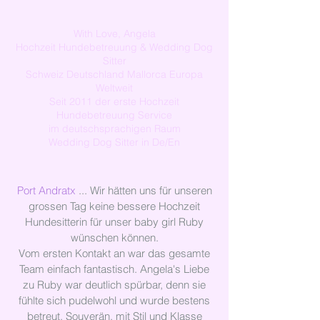
With Love, Angela
Hochzeit Hundebetreuung & Wedding Dog
Sitter
Schweiz Deutschland Mallorca Europa
Weltweit
Seit 2011 der erste Hochzeit
Hundebetreuung Service
im deutschsprachigen Raum
Wedding Dog Sitter in De/En
Port Andratx
... Wir hätten uns für unseren
grossen Tag keine bessere Hochzeit
Hundesitterin für unser baby girl Ruby
wünschen können.
Vom ersten Kontakt an war das gesamte
Team einfach fantastisch. Angela's Liebe
zu Ruby war deutlich spürbar, denn sie
fühlte sich pudelwohl und wurde bestens
betreut. Souverän, mit Stil und Klasse