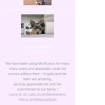
Die süssen Hundemädels vom Vierwaldstättersee
süsse Maus Abigail
Zug, Schweiz
We have been using MrsTrustys for many
many years and absolutely could not
survive without them ! Angela and her
team are amazing,
we truly appreciate her and her
commitment to our family !
Lance & Jill, Lake Zurich/Switzerland,
Palma de Mallorca/Spain