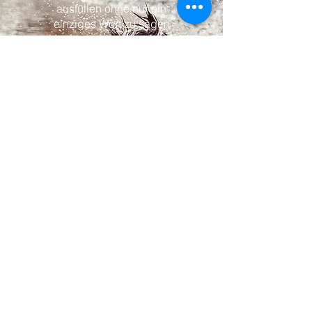
ausfüllen ohne nur ein
einziges Wort zu sagen
Danke für das in uns geschenkte
Vertrauen
Ob sympathische Tiereltern, öffentliche
oder hochkarätige Privatpersonen,
Lokale, Internationale, CEO's, Expats,
Unternehmer oder Mitarbeiter
globaler Konzerne - sie alle wollen nur das
Beste für ihre