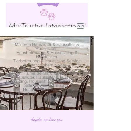
Mallorca Haushüter & Haussitter &
Housesitter
Hausbetreuung & Housesitting &
Hundesitter
Tierbetreuung & Haussitting Service
auf sehr hohem Niveau
Spanien, Palma de Mallorca inselweit ! 24/7
Haushüter, Haussitter, Housesitter,
Haussitting, Housesitting, Haustier & Hunde
Sitting, Fincabetreuung,
Tier - Hunde- und Katzen Betreuung,
vor Ort wohnen, bei ihnen Zuhause, Tag/
über Nacht
Angela, we love you