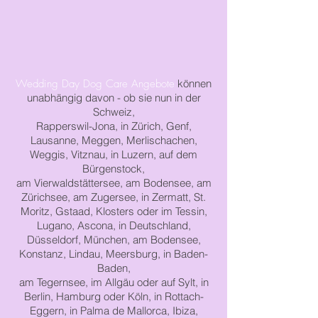
Wedding Day Dog Care Angebote
können
unabhängig davon - ob sie nun
i
n der
Schweiz,
Rapperswil-Jona, in Zürich, Genf,
Lausanne, Meggen, Merlischachen,
Weggis, Vitznau, in Luzern, auf dem
Bürgenstock,
am Vierwaldstättersee, am Bodensee, am
Zürichsee, am Zugersee, in Zermatt, St.
Moritz, Gstaad, Klosters oder im Tessin,
Lugano, Ascona, in Deutschland,
Düsseldorf, München, am Bodensee,
Konstanz, Lindau, Meersburg,
in Baden-
Baden,
am Tegernsee, im Allgäu
oder auf Sylt,
in
Berlin,
Hamburg
oder Köln, in Rottach-
Eggern,
in
Palma de Mallorca,
Ibiza,