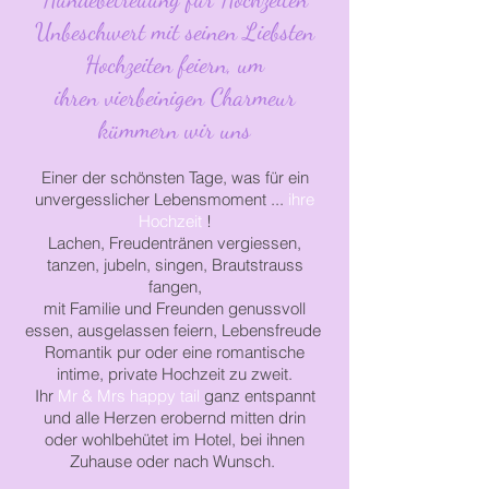
Unbeschwert mit seinen Liebsten
Hochzeiten feiern, um
ihren vierbeinigen
Charmeur
kümmern wir uns
Einer der schönsten Tage, was für ein
unvergesslicher Lebensmoment ...
ihre
Hochzeit
!
Lachen, Freudentränen vergiessen,
tanzen, jubeln, singen, Brautstrauss
fangen,
mit Familie und Freunden genussvoll
essen, ausgelassen feiern, Lebensfreude
Romantik pur oder eine romantische
intime, private Hochzeit zu zweit.
Ihr
Mr & Mrs happy tail
ganz entspannt
und alle Herzen erobernd mitten drin
oder
wohlbehütet
im Hotel, bei ihnen
Zuhause oder nach Wunsch.