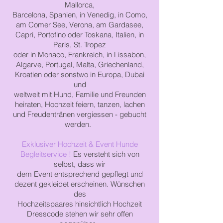
Mallorca,
Barcelona,
Spanien, in Venedig, in Como,
am Comer See, Verona,
am Gardasee,
Capri,
Portofino
oder Toskana, Italien,
in
Paris, St. Tropez
oder in Monaco, Frankreich,
in Lissabon,
Algarve, Portugal, Malta,
Griechenland,
Kroatien
oder
sonstwo in Europa, Dubai
und
weltweit
mit Hund, Familie und Freunden
heiraten, Hochzeit
feiern,
tanzen, lachen
und Freudentränen vergiessen - gebucht
werden.
​
Exklusiver Hochzeit & Event Hunde
Begleitservice !
Es versteht sich von
selbst, dass wir
dem
Event
entsprechend
gepflegt
und
dezent gekleidet erscheinen. Wünschen
des
Hochzeitspaares
hinsichtlich
Hochzeit
Dresscode
stehen
wir
sehr offen