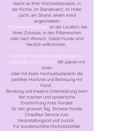
Nacht
an ihrer Hochzeitslocation, in
der Kirche,
im Standesamt,
im Hotel,
Jacht,
am Strand,
einem
extra
angemieteten
"Hundewohlfühlraum"
an der
Location
,
bei
ihnen
Zuhause, in den Flitterwochen
oder
nach Wunsch. Gäste Hunde sind
herzlich willkommen.
Hochzeit Hundebetreuung Service so
einzigartig wie ihr Hund !
Wir planen mit
ihnen
oder mit
ihrem
Hochzeitsplaner/in
die
perfekte Hochzeit und Betreuung mit
Hund.
Beratung
und kreative
Unterstützung
beim
fein machen
und
spielerische
Einstimmung
ihres Hundes
für
den grossen Tag.
Sicherer Hunde
Chauffeur Service zum
Veranstaltungsort
und
zurück.
Für wunderschöne Hochzeitsbilder