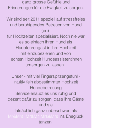
ganz grosse Gefühle und
Erinnerungen für
die
Ewigkeit
zu sorgen.
Wir sind
seit 2011 speziell auf stressfreies
und
beruhigendes
Betreuen von
Hund
(en)
für Hochzeiten
spezialisiert.
Noch nie
war
es so
einfach
ihren
Hund als
Haupte
hrengast
in
ihre Hochzeit
mit
einzubeziehen
und von
echten Hochzeit Hundeassistentinnen
umsorgen zu lassen.
Unser - mit viel
Fingerspitzengefühl -
intuitiv fein abgestimmter
Hochzeit
Hundebetreuung
Service
erlaubt
es
uns
ruhig und
dezent
dafür zu sorgen,
dass ihre Gäste
und sie
tatsächlich
ganz unbeschwert als
Mr&Mrs, Mr&Mr, Mrs&Mrs
ins Eheglück
tanzen.