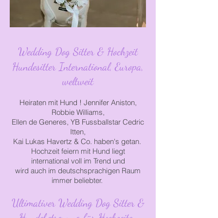
Wedding Dog Sitter & Hochzeit
Hundesitter International, Europa,
weltweit
Heiraten mit Hund ! Jennifer Aniston,
Robbie Williams,
Ellen de Generes, YB Fussballstar Cedric
Itten,
Kai Lukas Havertz & Co.
haben's getan.
Hochzeit
feiern
mit
Hund
liegt
international
voll im Trend und
wird
auch
im
deutschsprachigen Raum
immer beliebter.
Ultimativer Wedding Dog Sitter &
Hundebetreuung für Hochzeiten