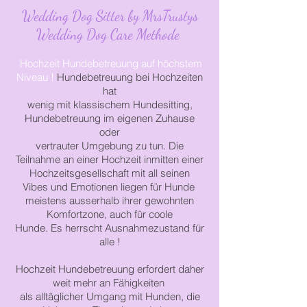
Wedding Dog Sitter by MrsTrustys
Wedding Dog Care Methode
​Hochzeit Hundebetreuung auf höchstem
Niveau !
Hundebetreuung bei Hochzeiten
hat
wenig
mit
klassischem Hundesitting,
Hundebetreuung im eigenen Zuhause
oder
vertrauter
Umgebung
zu tun.
Die
Teilnahme an einer Hochzeit inmitten einer
Hochzeitsgesellschaft
mit all seinen
Vibes
und Emotionen liegen
für
Hunde
meistens
ausserhalb
ihrer
gewohnten
Komfortzone,
auch für coole
Hunde.
Es
herrscht
Ausnahmezustand für
alle !
Hochzeit Hundebetreuung
erfordert daher
weit
mehr an
Fähigkeiten
als alltäglicher Umgang
mit Hunden,
die