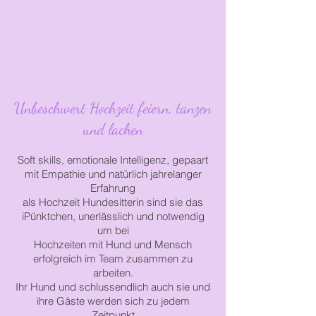
Unbeschwert Hochzeit feiern, tanzen
und lachen
Soft skills, emotionale Intelligenz, gepaart
mit Empathie und natürlich jahrelanger
Erfahrung
als
Hochzeit Hundesitterin sind sie das
iPünktchen,
unerlässlich und
notwendig
um
bei
Hochzeiten
mit Hund und Mensch
erfolgreich
im
Team
zusammen
zu
arbeiten.
Ihr Hund
und
schlussendlich
auch
sie und
ihre Gäste werden
sich
zu jedem
Zeitpunkt