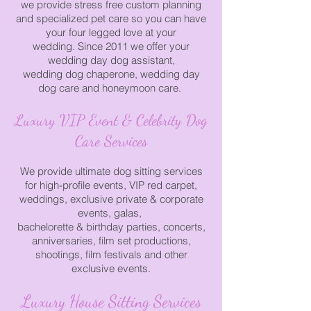
we provide stress free custom planning
and specialized
pet care
so
you can
have
your four legged love at your
wedding.
Since 2011 we offer your
wedding day dog
assistant,
wedding
dog chaperone,
wedding day
dog care and
honeymoon care.
Luxury VIP Event & Celebrity Dog
Care Services
We provide ultimate dog sitting services
for high-profile events, VIP red carpet,
weddings, exclusive
private &
corporate
events, galas,
bachelorette & birthday
parties,
concerts,
anniversaries,
film set productions,
shootings,
film festivals
and other
exclusive events.
Luxury House Sitting Services