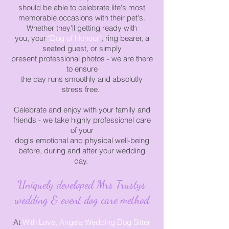
should be able to celebrate life's most
memorable
occasions
with their pet's.
Whether they'll getting ready with
you,
your
"Dog of Honour"
,
ring bearer, a
seated guest,
or simply
present
professional
photos - we are
there
to ensure
the day
runs
smoothly and absolutly
stress free.
Celebrate and enjoy with your family and
friends - we take highly professionel care
of your
dog's emotional and physical well-being
before, during and after your wedding
day.
Uniquely developed Mrs Trustys
wedding & event dog care method
At
With Love, Angela Wedding Dog Sitter