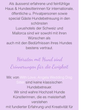
Als äusserst erfahrene und feinfühlige
Haus & Hundesitterinnen für internationale,
öffentliche u. Privatpersonen
sowie
special
Gäste Hundebetreuung
in den
schönsten
Luxushotels der
Schweiz
und
Mallorca
sind
wir sowohl
mit
ihren
Wünschen als
auch
mit
den
Bedürfnissen
ihres
Hundes
bestens vertraut.
Heiraten mit Hund sind
Erinnerungen für die Ewigkeit
Wir, von
With Love, Angela Wedding Dog
Sitter
sind keine klassischen
Hundebetreuer.
Wir sind wahre Hochzeit
Hunde
Künstlerinnen,
die es meisterhaft
verstehen
mit
fundierter
Erfahrung und Kreativität
für